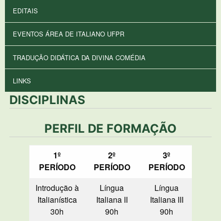
EDITAIS
EVENTOS ÁREA DE ITALIANO UFPR
TRADUÇÃO DIDÁTICA DA DIVINA COMÉDIA
LINKS
DISCIPLINAS
PERFIL DE FORMAÇÃO
1º
2º
3º
4º P
PERÍODO
PERÍODO
PERÍODO
Introdução à
Língua
Língua
Lí
Italianística
Italiana II
Italiana III
Ital
30h
90h
90h