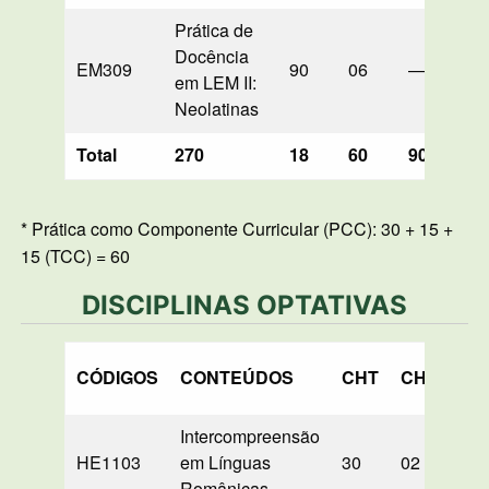
Prática de
Docência
EM309
90
06
—
—
em LEM II:
Neolatinas
Total
270
18
60
90
—
* Prática como Componente Curricular (PCC): 30 + 15 +
15 (TCC) = 60
DISCIPLINAS OPTATIVAS
CÓDIGOS
CONTEÚDOS
CHT
CHS
PD
Intercompreensão
HE1103
em Línguas
30
02
00
Românicas