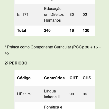
Educação
ET171
em Direitos
30
02
30*
Humanos
Total
240
16
120
150
* Prática como Componente Curricular (PCC): 30 + 15 =
45
2º PERÍODO
Código
Conteúdos
CHT
CHS
PD
Língua
HE1172
90
06
—
Italiana II
Fonética e