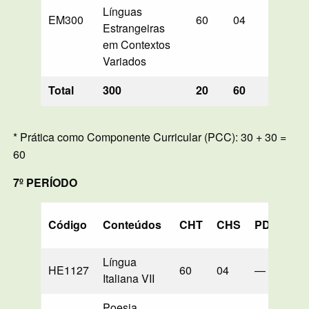
Línguas
EM300
60
04
—
Estrangeiras
em Contextos
Variados
Total
300
20
60
90
* Prática como Componente Curricular (PCC): 30 + 30 =
60
7º PERÍODO
Código
Conteúdos
CHT
CHS
PD
LB
Língua
HE1127
60
04
—
60*
Italiana VII
Poesia