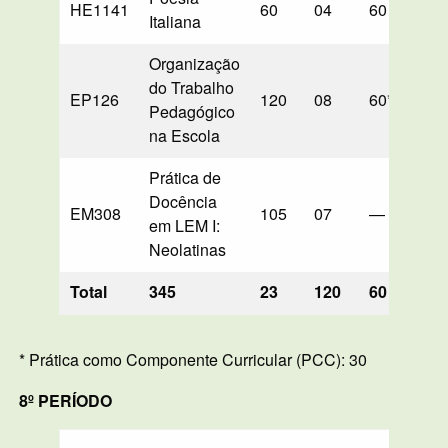
HE1141
60
04
60
—
Italiana
Organização
do Trabalho
EP126
120
08
60*
—
Pedagógico
na Escola
Prática de
Docência
EM308
105
07
—
—
em LEM I:
Neolatinas
Total
345
23
120
60
—
* Prática como Componente Curricular (PCC): 30
8º PERÍODO