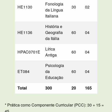
Fonologia
HE1130
30
02
—
da Língua
Italiana
História e
HE1136
Geografia
60
04
60
da Itália
Lírica
HPAC0701E
60
04
60
Antiga
Psicologia
ET084
da
60
04
45
Educação
Total
300
20
165
135
* Prática como Componente Curricular (PCC): 30 + 15 =
45