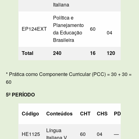
Italiana
Política e
Planejamento
EP124EXT
60
60*
da Educação
04
Brasileira
Total
240
16
120
120
* Prática como Componente Curricular (PCC) = 30 + 30 =
60
5º PERÍODO
Código
Conteúdos
CHT
CHS
PD
LB
Língua
HE1125
60
04
—
60*
Italiana V