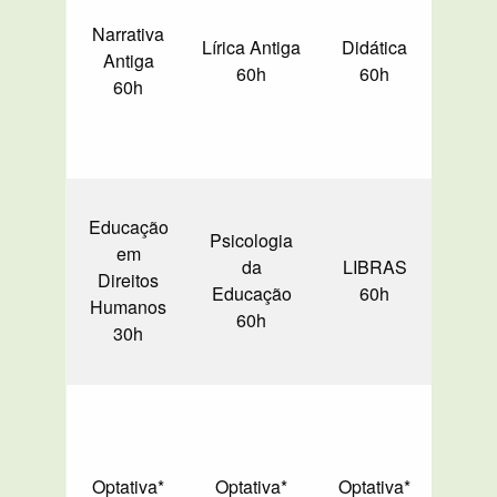
Polí
Narrativa
Plane
Lírica Antiga
Didática
Antiga
da E
60h
60h
60h
Bras
Educação
Psicologia
em
da
LIBRAS
Direitos
Opt
Educação
60h
Humanos
60h
30h
Optativa*
Optativa*
Optativa*
Opt