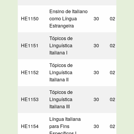
Ensino de Italiano
HE1150
como Língua
30
02
30
Estrangeira
Tópicos de
HE1151
Linguística
30
02
30
Italiana I
Tópicos de
HE1152
Linguística
30
02
30
Italiana II
Tópicos de
HE1153
Linguística
30
02
30
Italiana III
Língua Italiana
HE1154
para Fins
30
02
00
Específicos I