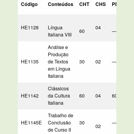
Código
Conteúdos
CHT
CHS
PD
LB
HE1128
Língua
04
60
—
60*
Italiana VIII
Análise e
Produção
HE1135
de Textos
30
02
—
30*
em Língua
Italiana
Clássicos
HE1142
da Cultura
60
04
60
—
Italiana
Trabalho de
HE1145E
Conclusão
30
—
—
02
de Curso II