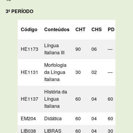
3º PERÍODO
Código
Conteúdos
CHT
CHS
PD
LB
Língua
HE1173
90
06
—
90*
Italiana III
Morfologia
HE1131
da Língua
30
02
—
30
Italiana
História da
HE1137
Língua
60
04
60
—
Italiana
EM204
Didática
60
04
60
—
LIB038
LIBRAS
60
04
30
30