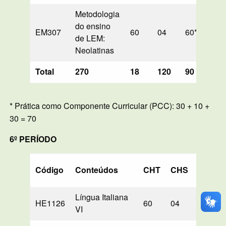
Metodologia
do ensino
EM307
60
04
60*
—
de LEM:
Neolatinas
Total
270
18
120
90
—
* Prática como Componente Curricular (PCC): 30 + 10 +
30 = 70
6º PERÍODO
Código
Conteúdos
CHT
CHS
PD
L
Língua Italiana
HE1126
60
04
—
6
VI