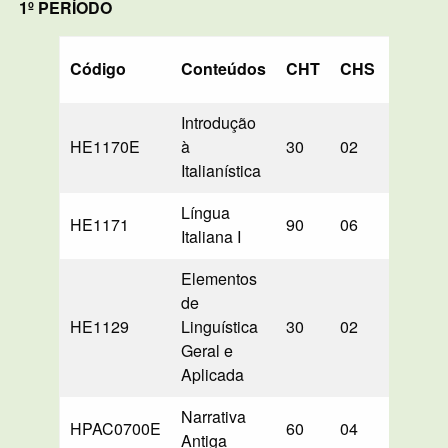
1º PERÍODO
Código
Conteúdos
CHT
CHS
PD
Introdução
HE1170E
à
30
02
30
Italianística
Língua
HE1171
90
06
—
Italiana I
Elementos
de
HE1129
Linguística
30
02
—
Geral e
Aplicada
Narrativa
HPAC0700E
60
04
60
Antiga