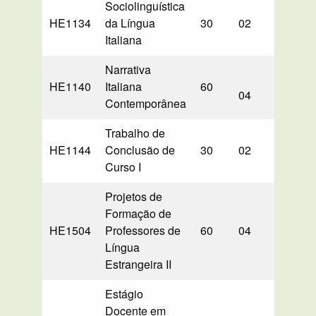
Sociolinguística
HE1134
da Língua
30
02
—
3
Italiana
Narrativa
HE1140
Italiana
60
04
60
Contemporânea
Trabalho de
HE1144
Conclusão de
30
02
—
Curso I
Projetos de
Formação de
HE1504
Professores de
60
04
—
Língua
Estrangeira II
Estágio
Docente em