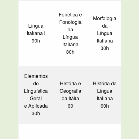
Fonética e
Morfologia
Fonologia
Sint
Língua
da
da
Lí
Italiana I
Língua
Língua
Ita
90h
Italiana
Italiana
30h
30h
Elementos
de
História e
História da
Hist
Linguística
Geografia
Língua
Lite
Geral
da Itália
Italiana
Ita
e Aplicada
60
60h
30h